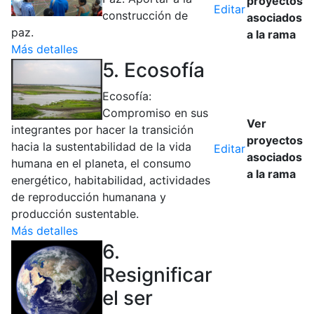
proyectos
Editar
construcción de
asociados
paz.
a la rama
Más detalles
5. Ecosofía
Ecosofía:
Compromiso en sus
Ver
integrantes por hacer la transición
proyectos
hacia la sustentabilidad de la vida
Editar
asociados
humana en el planeta, el consumo
a la rama
energético, habitabilidad, actividades
de reproducción humanana y
producción sustentable.
Más detalles
6.
Resignificar
el ser